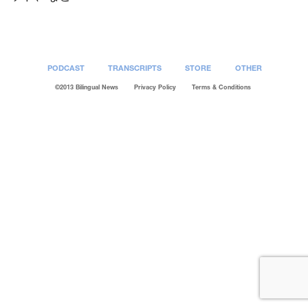
PODCAST
TRANSCRIPTS
STORE
OTHER
©2013 Bilingual News
Privacy Policy
Terms & Conditions