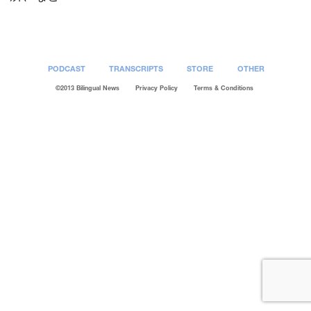
PODCAST
TRANSCRIPTS
STORE
OTHER
©2013 Bilingual News
Privacy Policy
Terms & Conditions