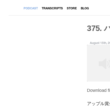
PODCAST
TRANSCRIPTS
STORE
BLOG
375.
August 15th, 
Download fi
SHARE
RSS FEED
LINK
アップル賞