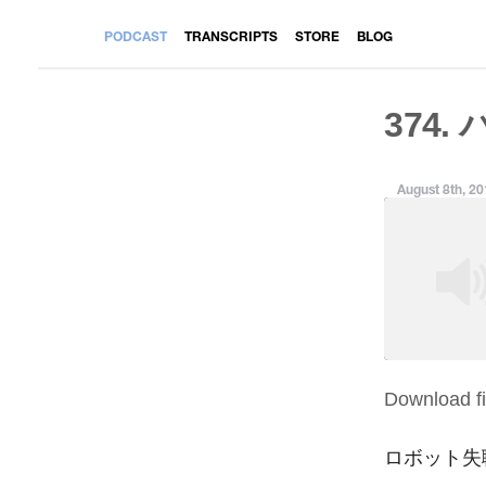
PODCAST
TRANSCRIPTS
STORE
BLOG
374.
August 8th, 2
Download fi
SHARE
RSS FEED
LINK
ロボット失