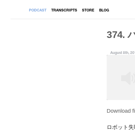
PODCAST
TRANSCRIPTS
STORE
BLOG
374.
August 8th, 2
Download fi
SHARE
RSS FEED
LINK
ロボット失