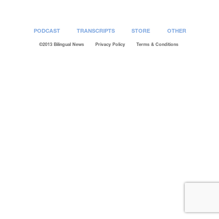
PODCAST
TRANSCRIPTS
STORE
OTHER
©2013 Bilingual News
Privacy Policy
Terms & Conditions