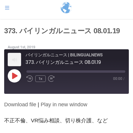
373. バイリンガルニュース 08.01.19
August 1st, 2019
バイリンガルニュース | BILINGUALNEWS
373. バイリンガルニュース 08.01.19
Play
1x
00:00
/
Episode
Download file
|
Play in new window
SHARE
RSS FEED
LINK
不正不倫、VR悩み相談、切り株介護、など
EMBED