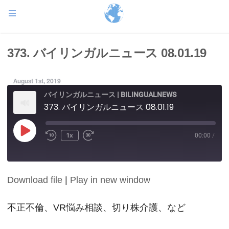
373. バイリンガルニュース 08.01.19
August 1st, 2019
バイリンガルニュース | BILINGUALNEWS
373. バイリンガルニュース 08.01.19
Play
1x
00:00
/
Episode
Download file
|
Play in new window
SHARE
RSS FEED
LINK
不正不倫、VR悩み相談、切り株介護、など
EMBED