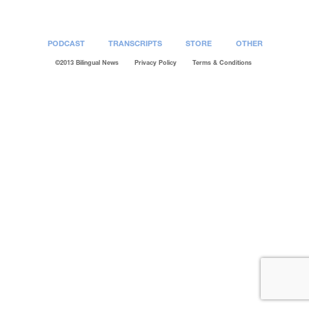
PODCAST
TRANSCRIPTS
STORE
OTHER
©2013 Bilingual News
Privacy Policy
Terms & Conditions