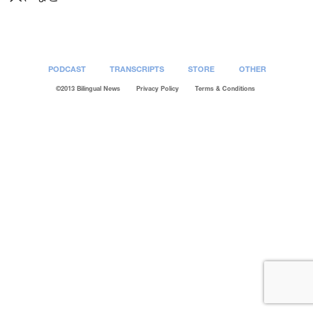
PODCAST
TRANSCRIPTS
STORE
OTHER
©2013 Bilingual News
Privacy Policy
Terms & Conditions