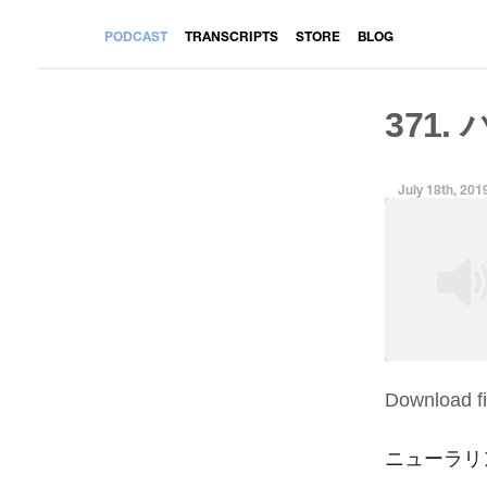
PODCAST
TRANSCRIPTS
STORE
BLOG
371.
July 18th, 201
Download fi
SHARE
RSS FEED
LINK
ニューラリ