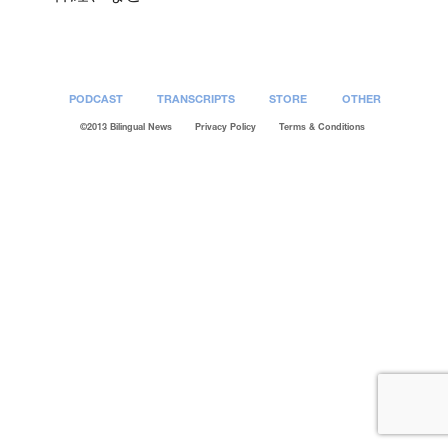
PODCAST
TRANSCRIPTS
STORE
OTHER
©2013 Bilingual News
Privacy Policy
Terms & Conditions