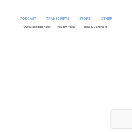
PODCAST
TRANSCRIPTS
STORE
OTHER
©2013 Bilingual News
Privacy Policy
Terms & Conditions