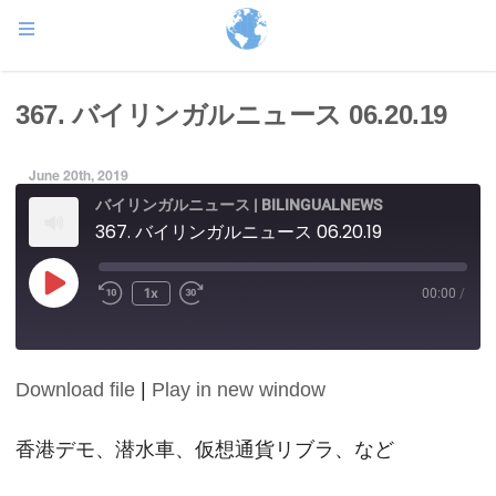
367. バイリンガルニュース 06.20.19
June 20th, 2019
バイリンガルニュース | BILINGUALNEWS
367. バイリンガルニュース 06.20.19
Play
1x
00:00
/
Episode
Download file
|
Play in new window
SHARE
RSS FEED
LINK
香港デモ、潜水車、仮想通貨リブラ、など
EMBED