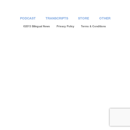
PODCAST
TRANSCRIPTS
STORE
OTHER
©2013 Bilingual News
Privacy Policy
Terms & Conditions