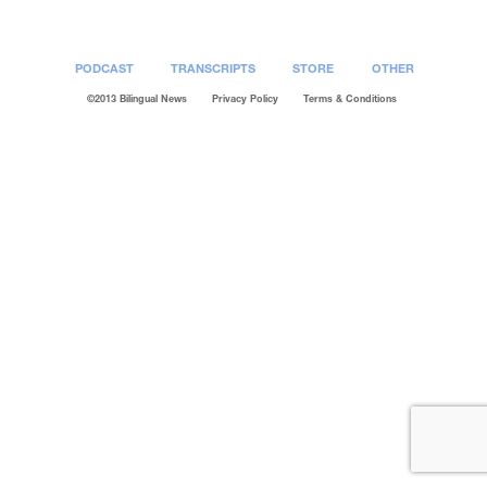
PODCAST
TRANSCRIPTS
STORE
OTHER
©2013 Bilingual News
Privacy Policy
Terms & Conditions