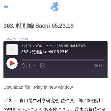
363. 特別編 Saeki 05.23.19
May 23rd, 2019
バイリンガルニュース | BILINGUALNEWS
363. 特別編 Saeki 05.23.19
Play
1x
00:00
/
Episode
Download file
|
Play in new window
SHARE
RSS FEED
LINK
ゲスト: 食用昆虫科学研究会 佐伯真二郎 400種以上
の虫を食べたことがある佐伯さん。昆虫の養殖やそ
EMBED