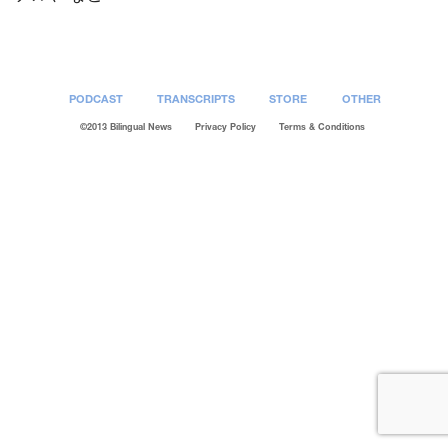
PODCAST
TRANSCRIPTS
STORE
OTHER
©2013 Bilingual News
Privacy Policy
Terms & Conditions