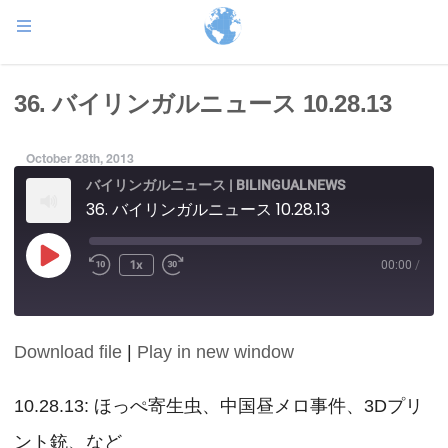
36. バイリンガルニュース 10.28.13
October 28th, 2013
バイリンガルニュース | BILINGUALNEWS
36. バイリンガルニュース 10.28.13
Play
1x
00:00
/
Episode
Download file
|
Play in new window
SHARE
RSS FEED
LINK
10.28.13: ほっぺ寄生虫、中国昼メロ事件、3Dプリ
ント銃、など
EMBED