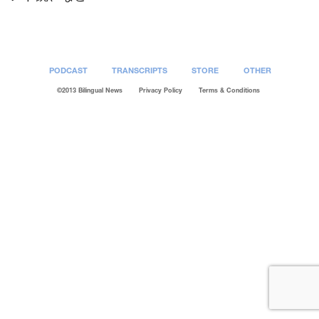
PODCAST
TRANSCRIPTS
STORE
OTHER
©2013 Bilingual News
Privacy Policy
Terms & Conditions