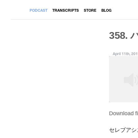
PODCAST
TRANSCRIPTS
STORE
BLOG
358.
April 11th, 20
Download fi
SHARE
RSS FEED
LINK
セレブアシ