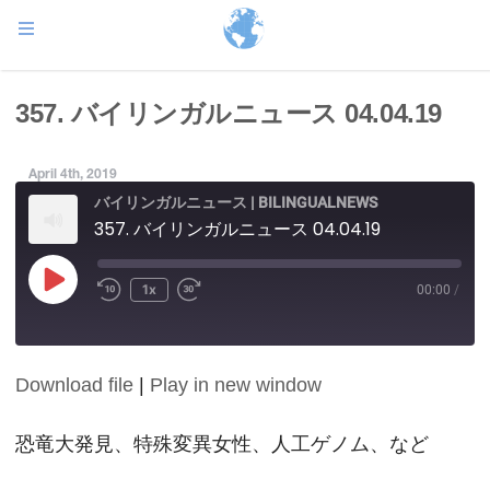
357. バイリンガルニュース 04.04.19
April 4th, 2019
バイリンガルニュース | BILINGUALNEWS
357. バイリンガルニュース 04.04.19
Play
1x
00:00
/
Episode
Download file
|
Play in new window
SHARE
RSS FEED
LINK
恐竜大発見、特殊変異女性、人工ゲノム、など
EMBED