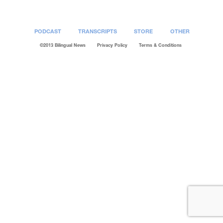
PODCAST
TRANSCRIPTS
STORE
OTHER
©2013 Bilingual News
Privacy Policy
Terms & Conditions