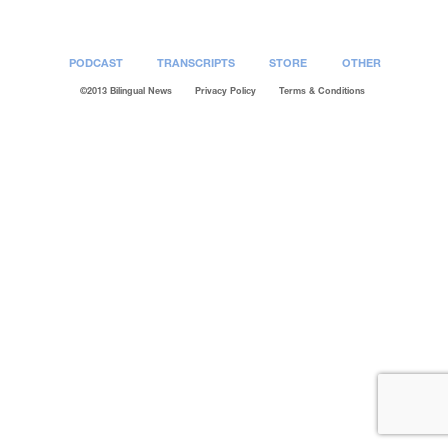
PODCAST
TRANSCRIPTS
STORE
OTHER
©2013 Bilingual News
Privacy Policy
Terms & Conditions