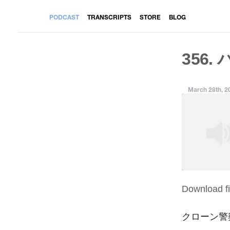
PODCAST
TRANSCRIPTS
STORE
BLOG
356.
March 28th, 2
Download fi
SHARE
RSS FEED
LINK
クローン警