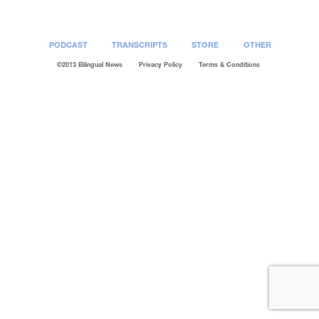
PODCAST
TRANSCRIPTS
STORE
OTHER
©2013 Bilingual News
Privacy Policy
Terms & Conditions