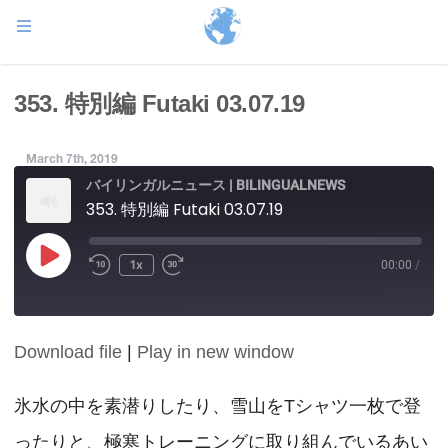
353. 特別編 Futaki 03.07.19
March 7th, 2019
バイリンガルニュース | BILINGUALNEWS
353. 特別編 Futaki 03.07.19
Play
1x
00:00
/
Episode
Download file
|
Play in new window
SHARE
RSS FEED
LINK
氷水の中を素潜りしたり、雪山をTシャツ一枚で登
ったりと、極寒トレーニングに取り組んでいるあい
EMBED