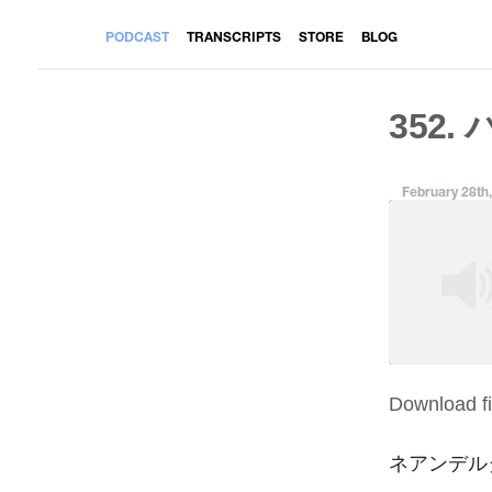
PODCAST
TRANSCRIPTS
STORE
BLOG
352.
February 28th
Download fi
SHARE
RSS FEED
LINK
ネアンデル