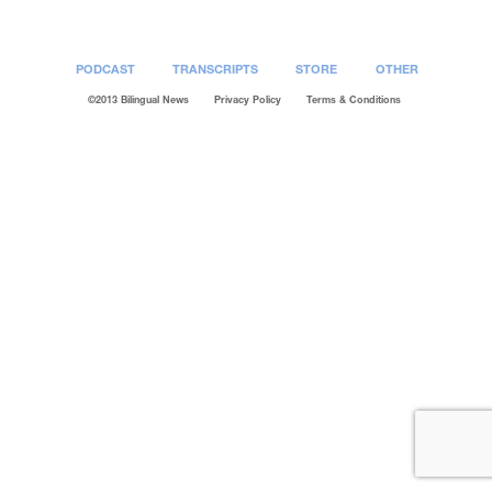
PODCAST
TRANSCRIPTS
STORE
OTHER
©2013 Bilingual News
Privacy Policy
Terms & Conditions