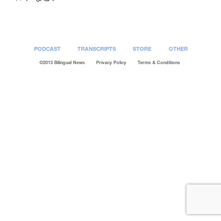
PODCAST
TRANSCRIPTS
STORE
OTHER
©2013 Bilingual News
Privacy Policy
Terms & Conditions