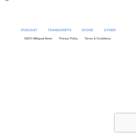
PODCAST
TRANSCRIPTS
STORE
OTHER
©2013 Bilingual News
Privacy Policy
Terms & Conditions