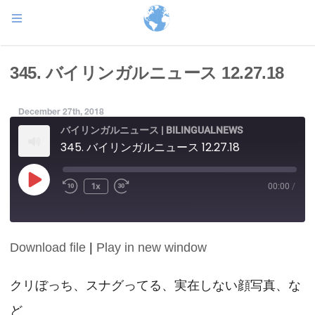
345. バイリンガルニュース 12.27.18
December 27th, 2018
バイリンガルニュース | BILINGUALNEWS
345. バイリンガルニュース 12.27.18
Play
1x
00:00
/
Episode
Download file
|
Play in new window
SHARE
RSS FEED
LINK
クリぼっち、スナグってる、実在しない顔写真、な
ど
EMBED