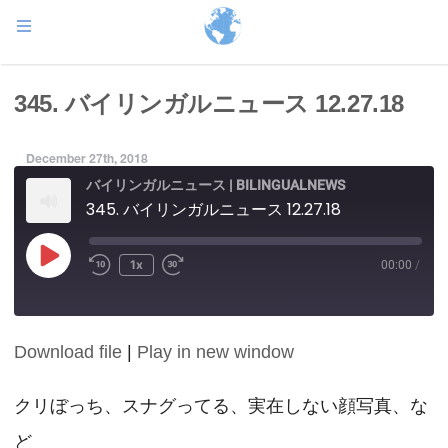
345. バイリンガルニュース 12.27.18
December 27th, 2018
バイリンガルニュース | BILINGUALNEWS
345. バイリンガルニュース 12.27.18
Play
1x
00:00
/
Episode
Download file
|
Play in new window
SHARE
RSS FEED
LINK
クリぼっち、スナグってる、実在しない顔写真、な
ど
EMBED