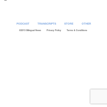
PODCAST
TRANSCRIPTS
STORE
OTHER
©2013 Bilingual News
Privacy Policy
Terms & Conditions