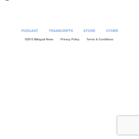
PODCAST
TRANSCRIPTS
STORE
OTHER
©2013 Bilingual News
Privacy Policy
Terms & Conditions