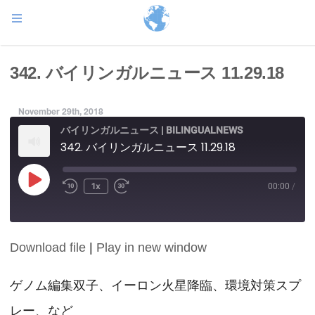
342. バイリンガルニュース 11.29.18
November 29th, 2018
バイリンガルニュース | BILINGUALNEWS
342. バイリンガルニュース 11.29.18
Play
1x
00:00
/
Episode
Download file
|
Play in new window
SHARE
RSS FEED
LINK
ゲノム編集双子、イーロン火星降臨、環境対策スプ
レー、など
EMBED