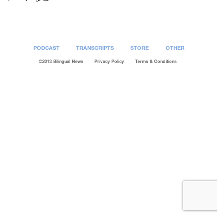
PODCAST
TRANSCRIPTS
STORE
OTHER
©2013 Bilingual News
Privacy Policy
Terms & Conditions