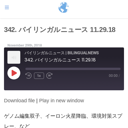
342. バイリンガルニュース 11.29.18
November 29th, 2018
バイリンガルニュース | BILINGUALNEWS
342. バイリンガルニュース 11.29.18
Play
1x
00:00
/
Episode
Download file
|
Play in new window
SHARE
RSS FEED
LINK
ゲノム編集双子、イーロン火星降臨、環境対策スプ
レー、など
EMBED