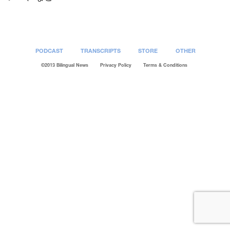
PODCAST
TRANSCRIPTS
STORE
OTHER
©2013 Bilingual News
Privacy Policy
Terms & Conditions