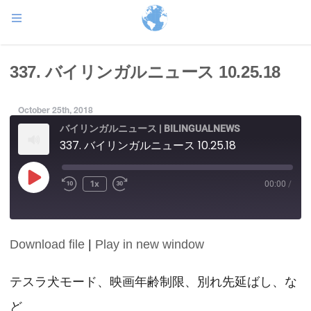
337. バイリンガルニュース 10.25.18
October 25th, 2018
バイリンガルニュース | BILINGUALNEWS
337. バイリンガルニュース 10.25.18
Play
1x
00:00
/
Episode
Download file
|
Play in new window
SHARE
RSS FEED
LINK
テスラ犬モード、映画年齢制限、別れ先延ばし、な
ど
EMBED