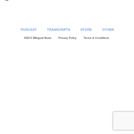
PODCAST
TRANSCRIPTS
STORE
OTHER
©2013 Bilingual News
Privacy Policy
Terms & Conditions