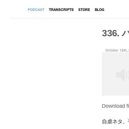
PODCAST
TRANSCRIPTS
STORE
BLOG
336.
October 18th,
Download fi
SHARE
RSS FEED
LINK
自虐ネタ、