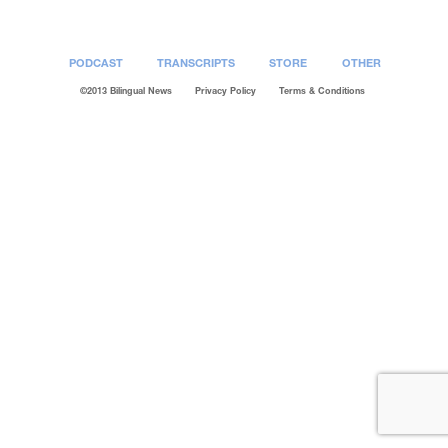
PODCAST
TRANSCRIPTS
STORE
OTHER
©2013 Bilingual News
Privacy Policy
Terms & Conditions