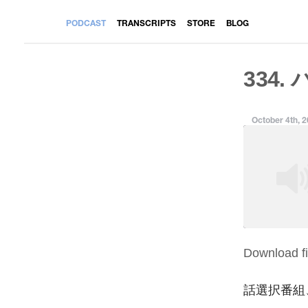
PODCAST
TRANSCRIPTS
STORE
BLOG
334.
October 4th, 
Download fi
SHARE
RSS FEED
LINK
話選択番組