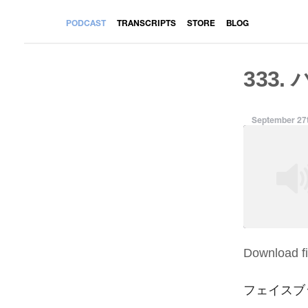
PODCAST
TRANSCRIPTS
STORE
BLOG
333.
September 27t
Download fi
SHARE
RSS FEED
LINK
フェイスブ