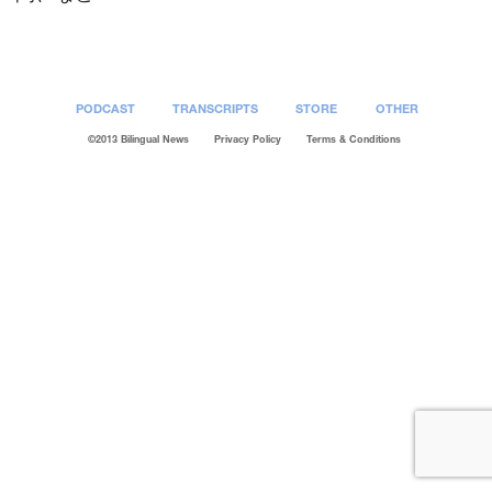
PODCAST
TRANSCRIPTS
STORE
OTHER
©2013 Bilingual News
Privacy Policy
Terms & Conditions