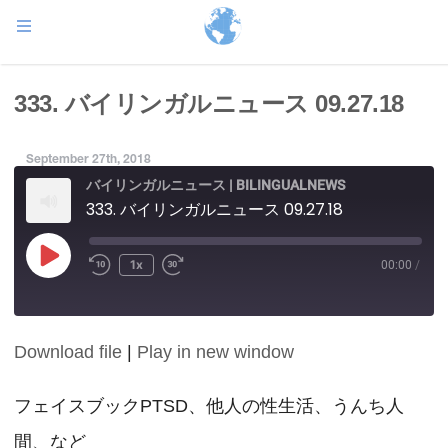
333. バイリンガルニュース 09.27.18
September 27th, 2018
バイリンガルニュース | BILINGUALNEWS
333. バイリンガルニュース 09.27.18
Play
1x
00:00
/
Episode
Download file
|
Play in new window
SHARE
RSS FEED
LINK
フェイスブックPTSD、他人の性生活、うんち人
間、など
EMBED