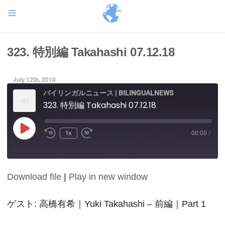
323. 特別編 Takahashi 07.12.18
July 12th, 2018
バイリンガルニュース | BILINGUALNEWS
323. 特別編 Takahashi 07.12.18
Play
1x
00:00
/
Episode
Download file
|
Play in new window
SHARE
RSS FEED
LINK
ゲスト: 高橋有希｜Yuki Takahashi – 前編｜Part 1
EMBED