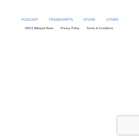
PODCAST
TRANSCRIPTS
STORE
OTHER
©2013 Bilingual News
Privacy Policy
Terms & Conditions