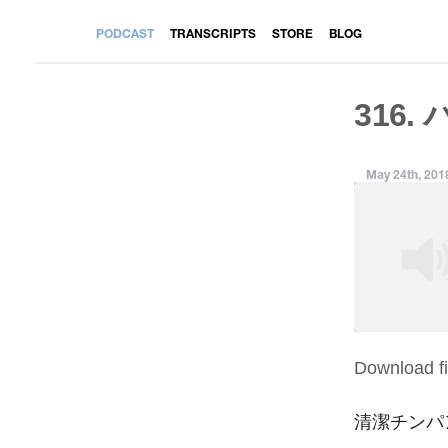
PODCAST
TRANSCRIPTS
STORE
BLOG
316.
May 24th, 201
Download fi
SHARE
RSS FEED
LINK
清潔チンパン