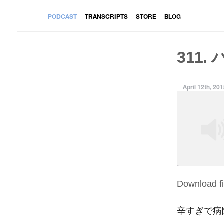
PODCAST
TRANSCRIPTS
STORE
BLOG
311.
April 12th, 20
Download fi
SHARE
RSS FEED
LINK
辛すぎで病