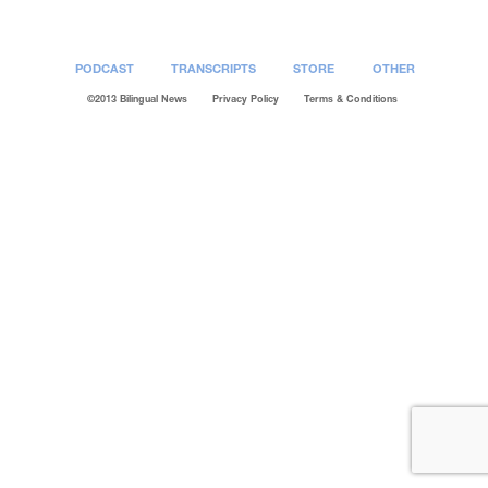
PODCAST
TRANSCRIPTS
STORE
OTHER
©2013 Bilingual News
Privacy Policy
Terms & Conditions