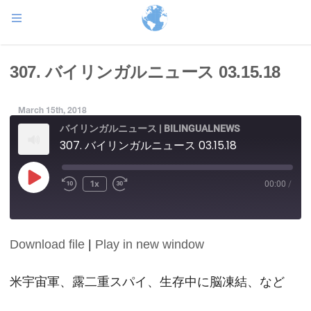
307. バイリンガルニュース 03.15.18
March 15th, 2018
バイリンガルニュース | BILINGUALNEWS
307. バイリンガルニュース 03.15.18
Play
1x
00:00
/
Episode
Download file
|
Play in new window
SHARE
RSS FEED
LINK
米宇宙軍、露二重スパイ、生存中に脳凍結、など
EMBED