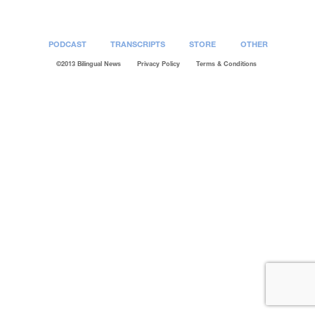
PODCAST
TRANSCRIPTS
STORE
OTHER
©2013 Bilingual News
Privacy Policy
Terms & Conditions