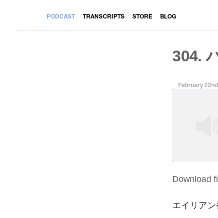
PODCAST
TRANSCRIPTS
STORE
BLOG
304.
February 22nd
Download fi
SHARE
RSS FEED
LINK
エイリアン