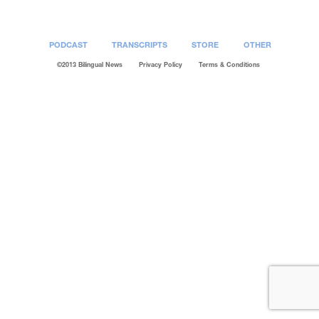
PODCAST
TRANSCRIPTS
STORE
OTHER
©2013 Bilingual News
Privacy Policy
Terms & Conditions