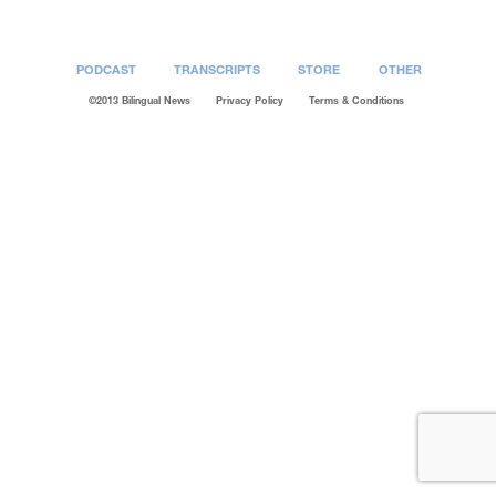
PODCAST
TRANSCRIPTS
STORE
OTHER
©2013 Bilingual News
Privacy Policy
Terms & Conditions