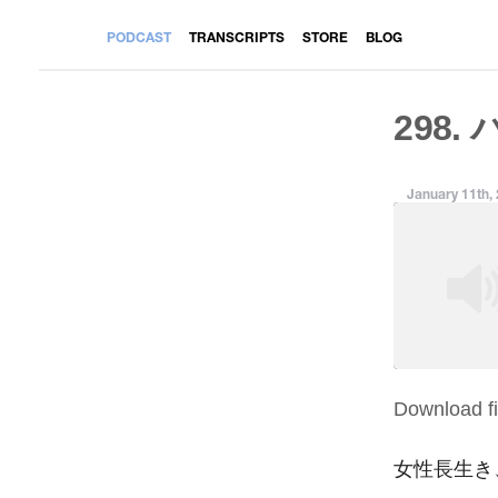
PODCAST
TRANSCRIPTS
STORE
BLOG
298.
January 11th,
Download fi
SHARE
RSS FEED
LINK
女性長生き