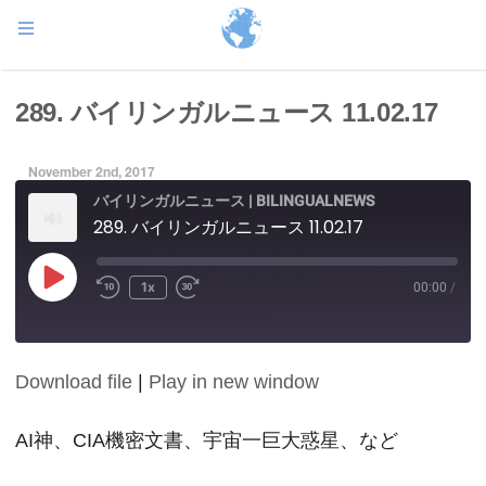
289. バイリンガルニュース 11.02.17
November 2nd, 2017
バイリンガルニュース | BILINGUALNEWS
289. バイリンガルニュース 11.02.17
Play
1x
00:00
/
Episode
Download file
|
Play in new window
SHARE
RSS FEED
LINK
AI神、CIA機密文書、宇宙一巨大惑星、など
EMBED