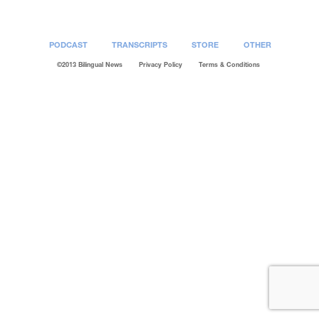
PODCAST
TRANSCRIPTS
STORE
OTHER
©2013 Bilingual News
Privacy Policy
Terms & Conditions