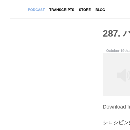
PODCAST
TRANSCRIPTS
STORE
BLOG
287.
October 19th,
Download fi
SHARE
RSS FEED
LINK
シロシビン