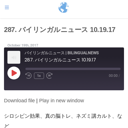
287. バイリンガルニュース 10.19.17
October 19th, 2017
バイリンガルニュース | BILINGUALNEWS
287. バイリンガルニュース 10.19.17
Play
1x
00:00
/
Episode
Download file
|
Play in new window
SHARE
RSS FEED
LINK
シロシビン効果、真の脳トレ、ネズミ講カルト、な
ど
EMBED