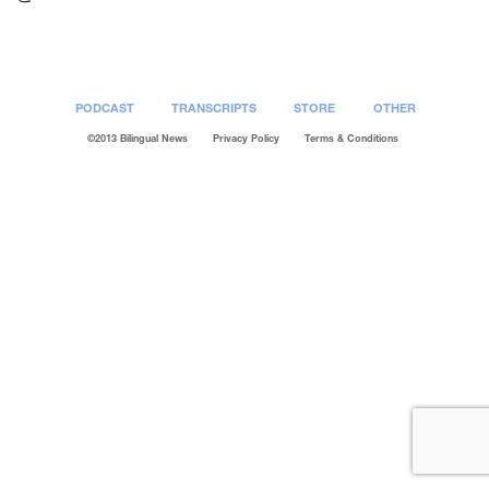
PODCAST
TRANSCRIPTS
STORE
OTHER
©2013 Bilingual News
Privacy Policy
Terms & Conditions