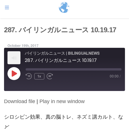
287. バイリンガルニュース 10.19.17
October 19th, 2017
バイリンガルニュース | BILINGUALNEWS
287. バイリンガルニュース 10.19.17
Play
1x
00:00
/
Episode
Download file
|
Play in new window
SHARE
RSS FEED
LINK
シロシビン効果、真の脳トレ、ネズミ講カルト、な
ど
EMBED