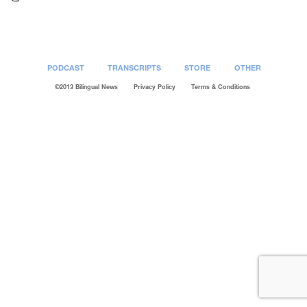
PODCAST
TRANSCRIPTS
STORE
OTHER
©2013 Bilingual News
Privacy Policy
Terms & Conditions