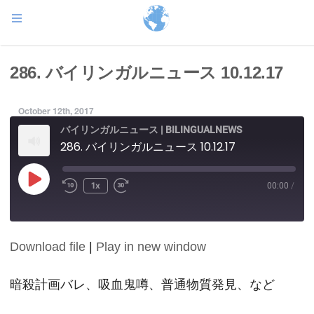
286. バイリンガルニュース 10.12.17
October 12th, 2017
バイリンガルニュース | BILINGUALNEWS
286. バイリンガルニュース 10.12.17
Play
1x
00:00
/
Episode
Download file
|
Play in new window
SHARE
RSS FEED
LINK
暗殺計画バレ、吸血鬼噂、普通物質発見、など
EMBED