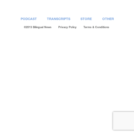
PODCAST
TRANSCRIPTS
STORE
OTHER
©2013 Bilingual News
Privacy Policy
Terms & Conditions